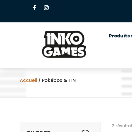
Produits 
Accueil
/ Pokébox & TIN
2 résulta