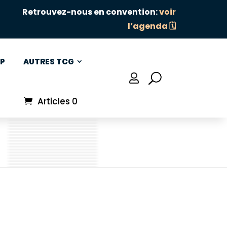
Retrouvez-nous en convention:
voir
l’agenda 🗓️
P
AUTRES TCG

Articles 0