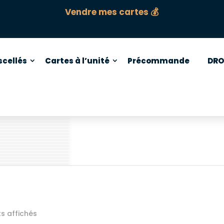
Vendre mes cartes 💰
scellés
Cartes à l’unité
Précommande
DRO
ts affichés