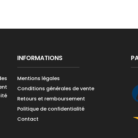
a
plusieur
variatio
Les
options
peuvent
être
INFORMATIONS
PA
choisies
sur
la
des
Mentions légales
page
ent
Conditions générales de vente
du
ité
Retours et remboursement
produit
Politique de confidentialité
Contact