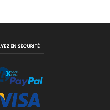
s
ns.
YEZ EN SÉCURITÉ