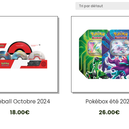
éball Octobre 2024
Pokébox été 20
18.00
€
26.00
€
Ce
produit